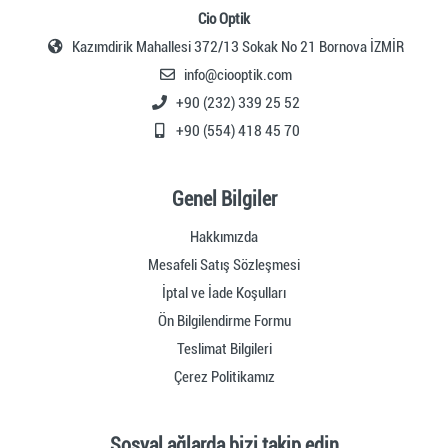
Cio Optik
Kazımdirik Mahallesi 372/13 Sokak No 21 Bornova İZMİR
info@ciooptik.com
+90 (232) 339 25 52
+90 (554) 418 45 70
Genel Bilgiler
Hakkımızda
Mesafeli Satış Sözleşmesi
İptal ve İade Koşulları
Ön Bilgilendirme Formu
Teslimat Bilgileri
Çerez Politikamız
Sosyal ağlarda bizi takip edin